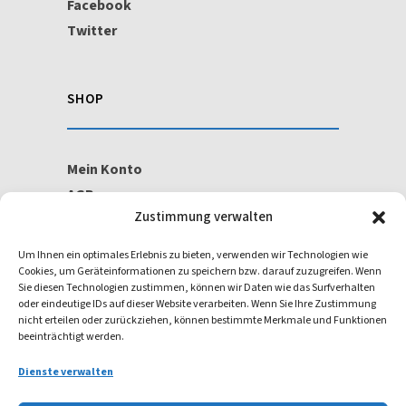
Facebook
Twitter
SHOP
Mein Konto
AGB
Zustimmung verwalten
Widerrufsbelehrung
Um Ihnen ein optimales Erlebnis zu bieten, verwenden wir Technologien wie
Cookies, um Geräteinformationen zu speichern bzw. darauf zuzugreifen. Wenn
ISO/IEC 27001
Sie diesen Technologien zustimmen, können wir Daten wie das Surfverhalten
oder eindeutige IDs auf dieser Website verarbeiten. Wenn Sie Ihre Zustimmung
nicht erteilen oder zurückziehen, können bestimmte Merkmale und Funktionen
beeinträchtigt werden.
Dienste verwalten